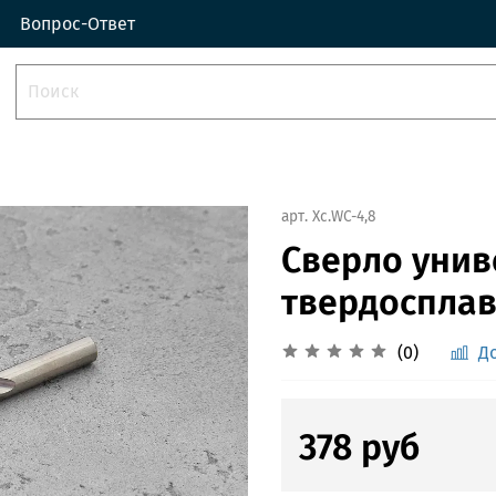
Вопрос-Ответ
арт.
Xc.WC-4,8
Сверло унив
твердосплав
(0)
Д
378 руб