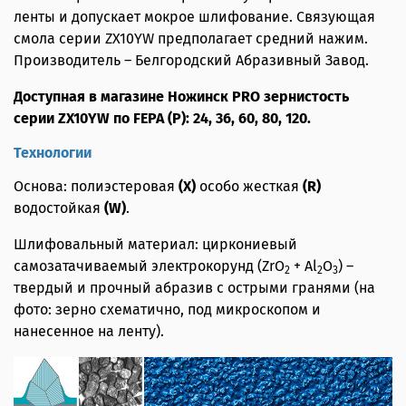
ленты и допускает мокрое шлифование. Связующая
смола серии ZX10YW предполагает средний нажим.
Производитель – Белгородский Абразивный Завод.
Доступная в магазине Ножинск PRO зернистость
серии ZX10YW по FEPA (P): 24, 36, 60, 80, 120.
Технологии
Основа: полиэстеровая
(X)
особо жесткая
(R)
водостойкая
(W)
.
Шлифовальный материал: циркониевый
самозатачиваемый электрокорунд (ZrO
+ Al
O
) –
2
2
3
твердый и прочный абразив с острыми гранями (на
фото: зерно схематично, под микроскопом и
нанесенное на ленту).