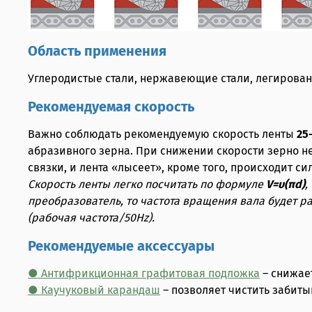
Область применения
Углеродистые стали, нержавеющие стали, легирован
Рекомендуемая скорость
Важно соблюдать рекомендуемую скорость ленты
25
абразивного зерна. При снижении скорости зерно не
связки, и лента «лысеет», кроме того, происходит 
Скорость ленты легко посчитать по формуле
V=υ(πd)
,
преобразователь, то частота вращения вала будет 
(рабочая частота/50Hz).
Рекомендуемые аксессуары
● Антифрикционная графитовая подложка
– снижае
● Каучуковый карандаш
– позволяет чистить забит