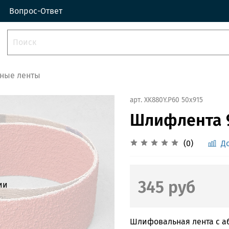
Вопрос-Ответ
ные ленты
арт.
XK880Y.Р60 50x915
Шлифлента 
(0)
Д
345 руб
ии
Шлифовальная лента с а