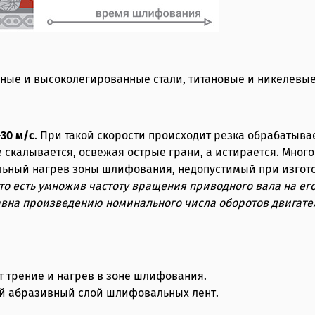
ные и высоколегированные стали, титановые и никелевые
-30 м/с
. При такой скорости происходит резка обрабатыв
 скалывается, освежая острые грани, а истирается. Мног
сильный нагрев зоны шлифования, недопустимый при изгот
 то есть умножив частоту вращения приводного вала на его
равна произведению номинального числа оборотов двигат
т трение и нагрев в зоне шлифования.
ый абразивный слой шлифовальных лент.