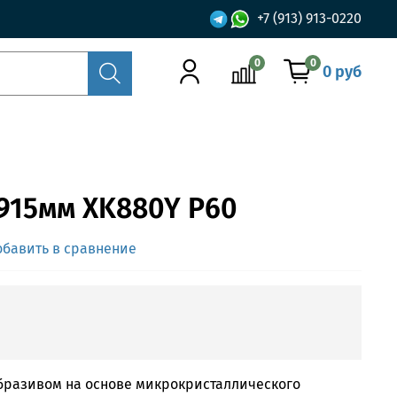
+7 (913) 913-0220
0
0
0 руб
915мм XK880Y P60
обавить в сравнение
бразивом на основе микрокристаллического