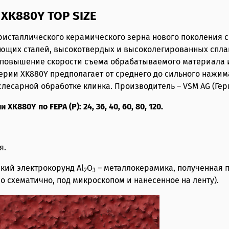
XK880Y TOP SIZE
исталлического керамического зерна нового поколения 
ющих сталей, высокотвердых и высоколегированных спла
 повышение скорости съема обрабатываемого материала 
ерии XK880Y предполагает от среднего до сильного нажим
лесарной обработке клинка. Производитель – VSM AG (Гер
880Y по FEPA (P): 24, 36, 40, 60, 80, 120.
я.
ий электрокорунд Al
O
– металлокерамика, полученная 
2
3
о схематично, под микроскопом и нанесенное на ленту).