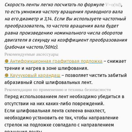
Скорость ленты легко посчитать по формуле
,
V=υ(πd)
то есть умножив частоту вращения приводного вала
на его диаметр и 3,14. Если Вы используете частотный
преобразователь, то частота вращения вала будет
равна произведению номинального числа оборотов
двигателя в секунду на коэффициент преобразования
(рабочая частота/50Hz).
Рекомендуемые аксессуары
● Антифрикционная графитовая подложка
– снижает
трение и нагрев в зоне шлифования.
● Каучуковый карандаш
– позволяет чистить забитый
абразивный слой шлифовальных лент.
Рекомендации по применению и техника безопасности
Перед использованием лент необходимо убедиться в
отсутствии на них каких-либо повреждений.
Если шлифовальная лента склеена внахлест,
необходимо установить ее так, чтобы направление
стрелок на подложке совпадало с направлением
вращения ленты.