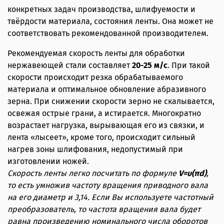
конкретных задач производства, шлифуемости и
твёрдости материала, состояния ленты. Она может не
соответствовать рекомендованной производителем.
Рекомендуемая скорость ленты для обработки
нержавеющей стали составляет
20-25 м/с
. При такой
скорости происходит резка обрабатываемого
материала и оптимальное обновление абразивного
зерна. При снижении скорости зерно не скалывается,
освежая острые грани, а истирается. Многократно
возрастает нагрузка, вырывающая его из связки, и
лента «лысеет», кроме того, происходит сильный
нагрев зоны шлифования, недопустимый при
изготовлении ножей.
Скорость ленты легко посчитать по формуле
V=υ(πd)
,
то есть умножив частоту вращения приводного вала
на его диаметр и 3,14. Если Вы используете частотный
преобразователь, то частота вращения вала будет
равна произведению номинального числа оборотов