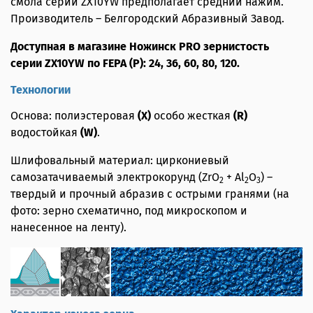
смола серии ZX10YW предполагает средний нажим.
Производитель – Белгородский Абразивный Завод.
Доступная в магазине Ножинск PRO зернистость
серии ZX10YW по FEPA (P): 24, 36, 60, 80, 120.
Технологии
Основа: полиэстеровая
(X)
особо жесткая
(R)
водостойкая
(W)
.
Шлифовальный материал: циркониевый
самозатачиваемый электрокорунд (ZrO
+ Al
O
) –
2
2
3
твердый и прочный абразив с острыми гранями (на
фото: зерно схематично, под микроскопом и
нанесенное на ленту).