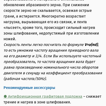
обновление абразивного зерна. При снижении
скорости зерно не скалывается, освежая острые
грани, а истирается. Многократно возрастает
нагрузка, вырывающая его из связки, и лента
«лысеет», кроме того, происходит сильный нагрев
зоны шлифования, недопустимый при изготовлении
ножей.
Скорость ленты легко посчитать по формуле
V=υ(πd)
,
то есть умножив частоту вращения приводного вала
на его диаметр и 3,14. Если Вы используете частотный
преобразователь, то частота вращения вала будет
равна произведению номинального числа оборотов
двигателя в секунду на коэффициент преобразования
(рабочая частота/50Hz).
Рекомендуемые аксессуары
● Антифрикционная графитовая подложка
– снижает
трение и нагрев в зоне шлифования.