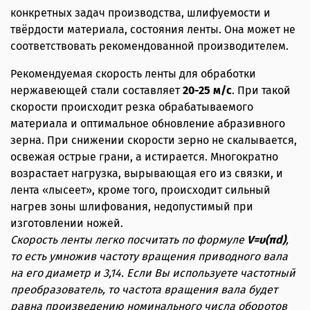
конкретных задач производства, шлифуемости и
твёрдости материала, состояния ленты. Она может не
соответствовать рекомендованной производителем.
Рекомендуемая скорость ленты для обработки
нержавеющей стали составляет
20-25 м/с
. При такой
скорости происходит резка обрабатываемого
материала и оптимальное обновление абразивного
зерна. При снижении скорости зерно не скалывается,
освежая острые грани, а истирается. Многократно
возрастает нагрузка, вырывающая его из связки, и
лента «лысеет», кроме того, происходит сильный
нагрев зоны шлифования, недопустимый при
изготовлении ножей.
Скорость ленты легко посчитать по формуле
V=υ(πd)
,
то есть умножив частоту вращения приводного вала
на его диаметр и 3,14. Если Вы используете частотный
преобразователь, то частота вращения вала будет
равна произведению номинального числа оборотов