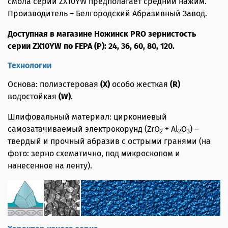
смола серии ZX10YW предполагает средний нажим.
Производитель – Белгородский Абразивный Завод.
Доступная в магазине Ножинск PRO зернистость
серии ZX10YW по FEPA (P): 24, 36, 60, 80, 120.
Технологии
Основа: полиэстеровая
(X)
особо жесткая
(R)
водостойкая
(W)
.
Шлифовальный материал: циркониевый
самозатачиваемый электрокорунд (ZrO
+ Al
O
) –
2
2
3
твердый и прочный абразив с острыми гранями (на
фото: зерно схематично, под микроскопом и
нанесенное на ленту).