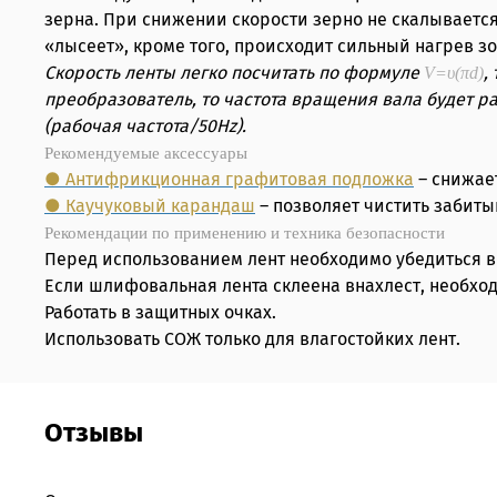
зерна. При снижении скорости зерно не скалывается
«лысеет», кроме того, происходит сильный нагрев 
Скорость ленты легко посчитать по формуле
,
V=υ(πd)
преобразователь, то частота вращения вала будет 
(рабочая частота/50Hz).
Рекомендуемые аксессуары
● Антифрикционная графитовая подложка
– снижае
● Каучуковый карандаш
– позволяет чистить забит
Рекомендации по применению и техника безопасности
Перед использованием лент необходимо убедиться в
Если шлифовальная лента склеена внахлест, необход
Работать в защитных очках.
Использовать СОЖ только для влагостойких лент.
Отзывы