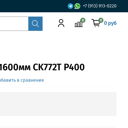
+7 (913) 913-0220
0
0
0 руб
600мм CK772T P400
обавить в сравнение