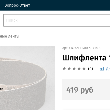
Вопрос-Ответ
ные ленты
арт.
CK772Т.Р400 50x1600
Шлифлента 1
(0)
Д
419 руб
ии