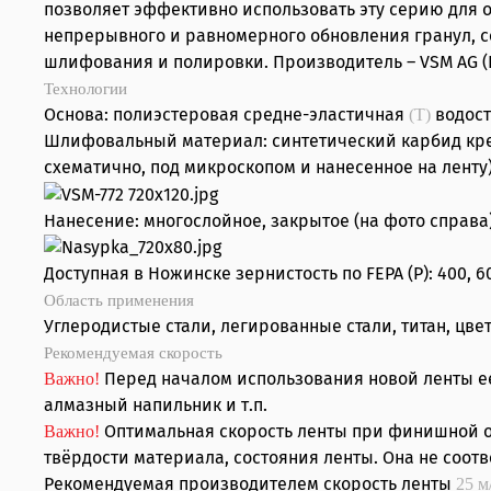
позволяет эффективно использовать эту серию для 
непрерывного и равномерного обновления гранул, с
шлифования и полировки. Производитель – VSM AG (
Технологии
Основа: полиэстеровая средне-эластичная
водост
(T)
Шлифовальный материал: синтетический карбид кремн
схематично, под микроскопом и нанесенное на ленту)
Нанесение: многослойное, закрытое (на фото справа)
Доступная в Ножинске зернистость по FEPA (P): 400, 600
Область применения
Углеродистые стали, легированные стали, титан, цв
Рекомендуемая скорость
Перед началом использования новой ленты ее
Важно!
алмазный напильник и т.п.
Оптимальная скорость ленты при финишной об
Важно!
твёрдости материала, состояния ленты. Она не соот
Рекомендуемая производителем скорость ленты
25 м