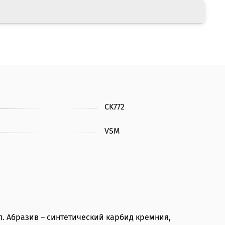
CK772
VSM
. Абразив – синтетический карбид кремния,