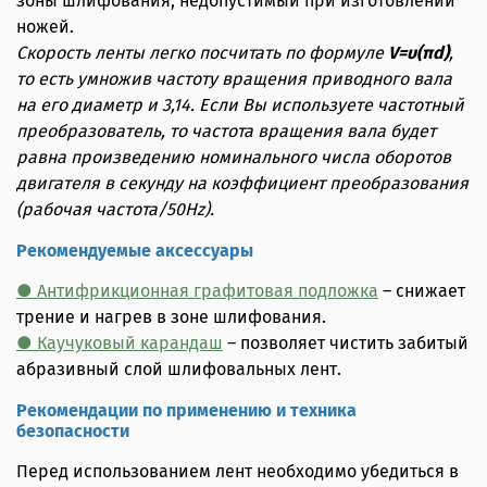
зоны шлифования, недопустимый при изготовлении
ножей.
Скорость ленты легко посчитать по формуле
V=υ(πd)
,
то есть умножив частоту вращения приводного вала
на его диаметр и 3,14. Если Вы используете частотный
преобразователь, то частота вращения вала будет
равна произведению номинального числа оборотов
двигателя в секунду на коэффициент преобразования
(рабочая частота/50Hz).
Рекомендуемые аксессуары
● Антифрикционная графитовая подложка
– снижает
трение и нагрев в зоне шлифования.
● Каучуковый карандаш
– позволяет чистить забитый
абразивный слой шлифовальных лент.
Рекомендации по применению и техника
безопасности
Перед использованием лент необходимо убедиться в