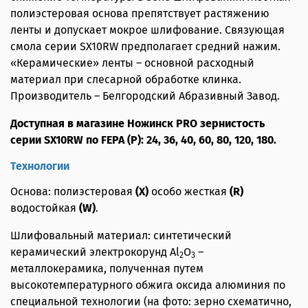
полиэстеровая основа препятствует растяжению
ленты и допускает мокрое шлифование. Связующая
смола серии SX10RW предполагает средний нажим.
«Керамические» ленты – основной расходный
материал при слесарной обработке клинка.
Производитель – Белгородский Абразивный Завод.
Доступная в магазине Ножинск PRO зернистость
серии SX10RW по FEPA (P): 24, 36, 40, 60, 80, 120, 180.
Технологии
Основа: полиэстеровая
(X)
особо жесткая
(R)
водостойкая
(W)
.
Шлифовальный материал: синтетический
керамический электрокорунд Al
O
–
2
3
металлокерамика, полученная путем
высокотемпературного обжига оксида алюминия по
специальной технологии (на фото: зерно схематично,