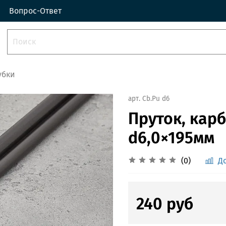
Вопрос-Ответ
убки
арт.
Cb.Pu d6
Пруток, кар
d6,0×195мм
(0)
Д
240 руб