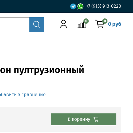
+7 (913) 913-0220
0
0
0 руб
бон пултрузионный
обавить в сравнение
В корзину