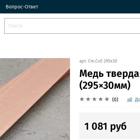
Вопрос-Ответ
арт.
Cm.Cu5 295х30
Медь тверда
(295×30мм)
(0)
Д
1 081 руб