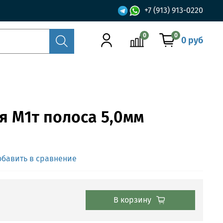
+7 (913) 913-0220
0
0
0 руб
я М1т полоса 5,0мм
обавить в сравнение
В корзину