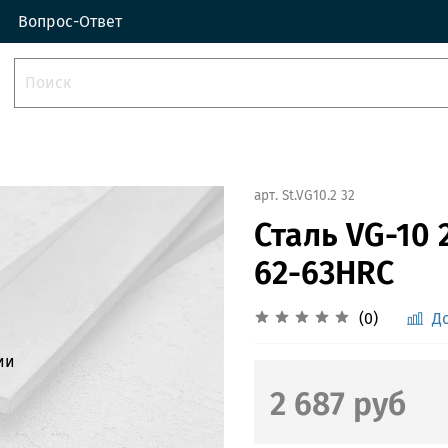
Вопрос-Ответ
арт.
St.VG10.2 32
Сталь VG-10 
62-63HRC
(0)
Д
ии
2 687 руб