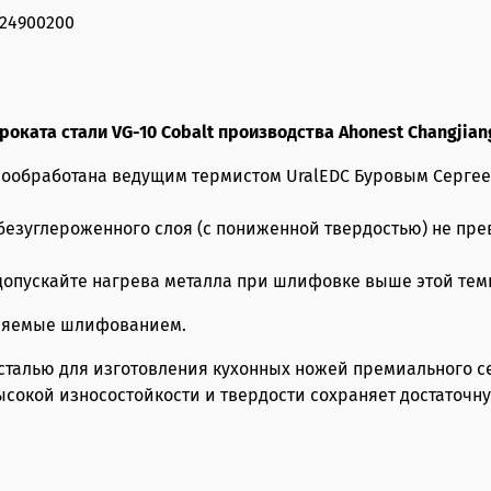
224900200
роката стали VG-10 Cobalt производства Ahonest Changjia
рмообработана ведущим термистом UralEDC Буровым Сергее
безуглероженного слоя (с пониженной твердостью) не пре
 допускайте нагрева металла при шлифовке выше этой те
аняемые шлифованием.
 сталью для изготовления кухонных ножей премиального с
сокой износостойкости и твердости сохраняет достаточную