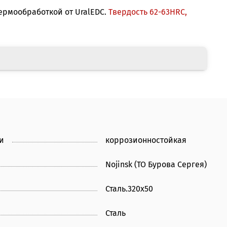
термообработкой от UralEDC.
Твердость 62-63HRС,
и
коррозионностойкая
Nojinsk (ТО Бурова Сергея)
Сталь.320х50
Сталь