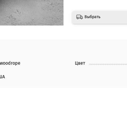
Выбрать
twoodrope
Цвет
ША