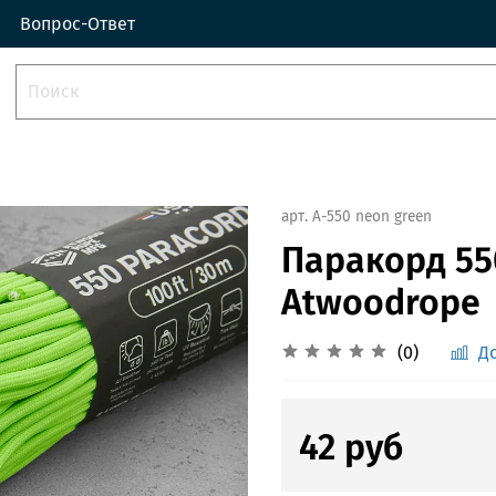
Вопрос-Ответ
арт.
A-550 neon green
Паракорд 550
Atwoodrope
(0)
Д
42 руб