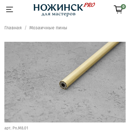
0
Главная
Мозаичные пины
арт.
Pn.M8.01