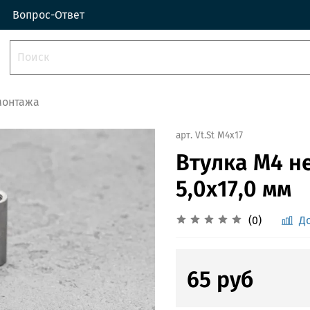
Вопрос-Ответ
монтажа
арт.
Vt.St M4x17
Втулка М4 н
5,0x17,0 мм
(0)
Д
65 руб