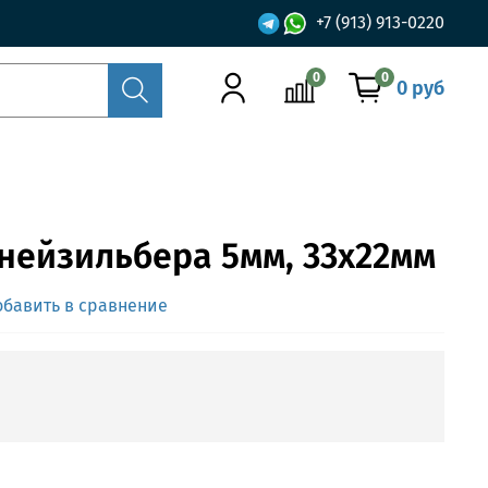
+7 (913) 913-0220
0
0
0 руб
 нейзильбера 5мм, 33x22мм
обавить в сравнение