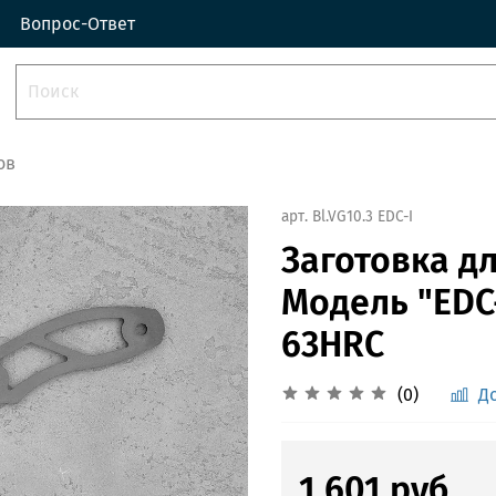
Вопрос-Ответ
ов
арт.
Bl.VG10.3 EDC-I
Заготовка дл
Модель "EDC-
63HRC
(0)
Д
1 601 руб