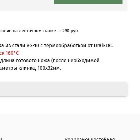
ание на ленточном станке
+ 290 руб
жа из стали VG-10 с термообработкой от UralEDC.
ск 160°С
длина готового ножа (после необходимой
раметры клинка, 100х32мм.
и
коррозионностойкая