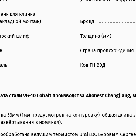
ланк для клинка
накладной монтаж)
Бренд
лоский шлиф
Толщина (мм)
DC
Страна происхождения
аль
Код ТН ВЭД
ата стали VG-10 Cobalt производства Ahonest Changjiang,
.
на 33мм (1мм предусмотрен на контуровку), общая длина з
азвёртывания в номинал).
рмообработана ведущим термистом UralEDC Буровым Сергее