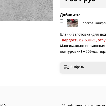
Добавить:
Плоское шлифов
Бланк (заготовка) для но
Твердость 62-63HRС, отпу
Максимально возможная 
контуровки) – 209мм, па
Выбрать
-10
Устойчивость к коррози