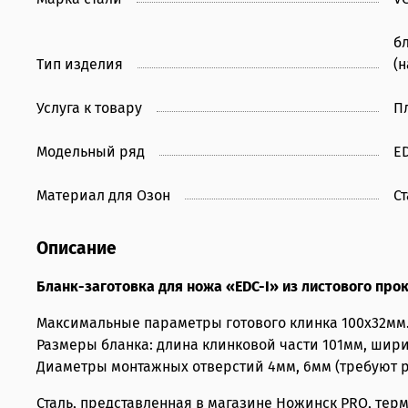
б
Тип изделия
(
Услуга к товару
П
Модельный ряд
E
Материал для Озон
Ст
Описание
Бланк-заготовка для ножа «EDC-I» из листового прок
Максимальные параметры готового клинка 100х32мм
Размеры бланка: длина клинковой части 101мм, шири
Диаметры монтажных отверстий 4мм, 6мм (требуют р
Сталь, представленная в магазине Ножинск PRO, те