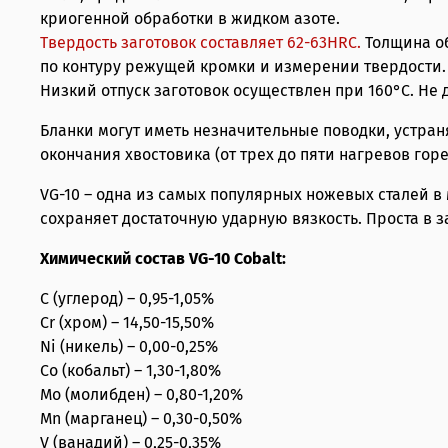
криогенной обработки в жидком азоте.
Твердость заготовок составляет 62-63HRС.
Толщина о
по контуру режущей кромки и измерении твердости.
Низкий отпуск заготовок осуществлен при 160°С. Не
Бланки могут иметь незначительные поводки, устра
окончания хвостовика (от трех до пяти нагревов гор
VG-10 – одна из самых популярных ножевых сталей в
сохраняет достаточную ударную вязкость. Проста в 
Химический состав VG-10 Cobalt:
C (углерод) – 0,95-1,05%
Cr (хром) – 14,50-15,50%
Ni (никель) – 0,00-0,25%
Co (кобальт) – 1,30-1,80%
Mo (молибден) – 0,80-1,20%
Mn (марганец) – 0,30-0,50%
V (ванадий) – 0,25-0,35%