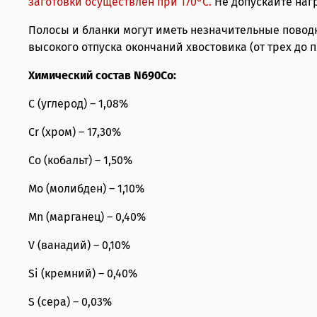
заготовки осуществлен при 170°С.
Не допускайте наг
Полосы и бланки могут иметь незначительные повод
высокого отпуска окончаний хвостовика (от трех до 
Химический состав N690Co:
C (углерод) – 1,08%
Cr (хром) – 17,30%
Co (кобальт) – 1,50%
Mo (молибден) – 1,10%
Mn (марганец) – 0,40%
V (ванадий) – 0,10%
Si (кремний) – 0,40%
S (сера) – 0,03%