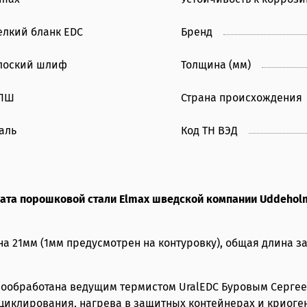
елкий бланк EDC
Бренд
лоский шлиф
Толщина (мм)
ПШ
Страна происхождения
аль
Код ТН ВЭД
ата порошковой стали Elmax шведской компании Uddehol
а 21мм (1мм предусмотрен на контуровку), общая длина за
мообработана ведущим термистом UralEDC Буровым Сергеем
иклирования, нагрева в защитных контейнерах и криоген