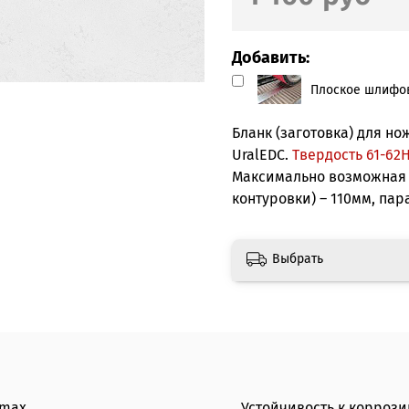
Добавить:
Плоское шлифов
Бланк (заготовка) для но
UralEDC.
Твердость 61-62H
Максимально возможная 
контуровки) – 110мм, пар
Выбрать
lmax
Устойчивость к коррози