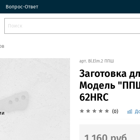
Вопрос-Ответ
ов
арт.
Bl.Elm.2 ППШ
Заготовка дл
Модель "ППШ
62HRC
(0)
Д
ии
1 160 руб