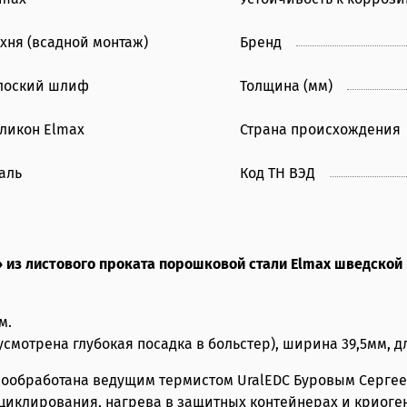
ухня (всадной монтаж)
Бренд
лоский шлиф
Толщина (мм)
еликон Elmax
Страна происхождения
аль
Код ТН ВЭД
» из листового проката порошковой стали Elmax шведско
м.
смотрена глубокая посадка в больстер), ширина 39,5мм, д
мообработана ведущим термистом UralEDC Буровым Сергеем
иклирования, нагрева в защитных контейнерах и криоген