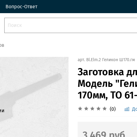
Вопрос-Ответ
ов
арт.
Bl.Elm.2 Геликон Ш170.гм
Заготовка дл
Модель "Гел
170мм, ТО 61
(0)
Д
ии
3 469 руб