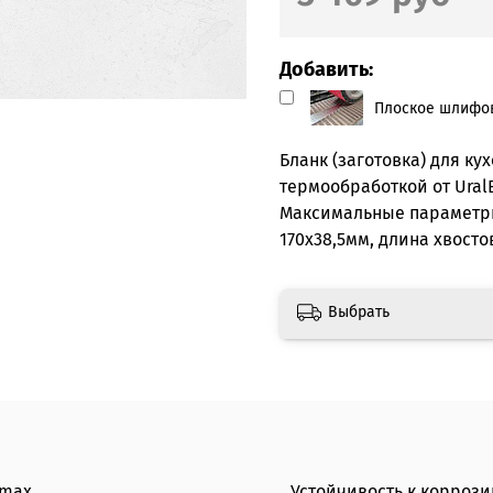
Добавить:
Плоское шлифов
Бланк (заготовка) для ку
термообработкой от Ural
Максимальные параметры
170х38,5мм, длина хвосто
Выбрать
lmax
Устойчивость к коррози