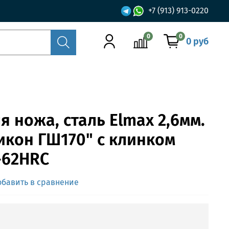
+7 (913) 913-0220
0
0
0 руб
я ножа, сталь Elmax 2,6мм.
икон ГШ170" с клинком
-62HRC
обавить в сравнение