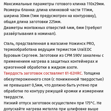
Максимальные параметры готового клинка 110х29мм.
Размеры бланка: длина клинковой части 111мм,
ширина 30мм (1мм предусмотрен на контуровку),
общая длина заготовки 225мм.
Диаметры монтажных отверстий 4мм, 6мм (требуют
развёртывания в номинал).
Сталь, представленная в магазине Ножинск PRO,
термообработана ведущим термистом UralEDC
Буровым Сергеем. Заготовки из CPM S90V закалены с
применением нагрева в защитных контейнерах и
криогенной обработки в жидком азоте.
Твердость заготовок составляет 61-62HRС.
Толщина
обезуглероженного слоя (с пониженной твердостью)
не превышает 0,5мм, что должно быть учтено при
обработке по контуру режущей кромки и измерении
твердости.
Низкий отпуск заготовок осуществлен при 175°С. Не
допускайте нагрева металла при шлифовке выше