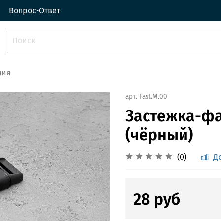
Вопрос-Ответ
ния
арт.
Fast.M.00
Застежка-фа
(чёрный)
(0)
Д
28 руб